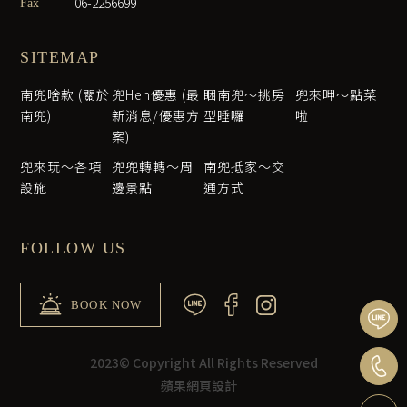
06-2256699
Fax
SITEMAP
南兜啥款 (關於
兜Hen優惠 (最
睏南兜～挑房
兜來呷～點菜
南兜)
新消息/優惠方
型睡囉
啦
案)
兜來玩～各項
兜兜轉轉～周
南兜抵家～交
設施
邊景點
通方式
FOLLOW US
BOOK NOW
2023© Copyright All Rights Reserved
蘋果網頁設計