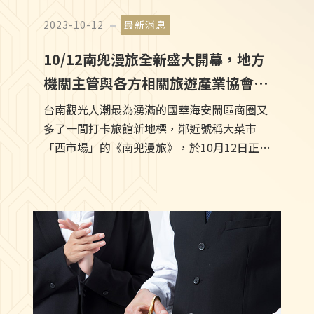
2023-10-12
最新消息
10/12南兜漫旅全新盛大開幕，地方
機關主管與各方相關旅遊產業協會巨
擘蒞臨剪綵!!
台南觀光人潮最為湧滿的國華海安鬧區商圈又
多了一間打卡旅館新地標，鄰近號稱大菜市
「西市場」的《南兜漫旅》，於10月12日正式
試營運開幕，會場內尊冠雲集、擁以盛事，開
幕現場有立委陳亭妃、議員許至椿、議員蔡宗
豪等多位民意代表及服務處代表，以及台南市
副市長葉澤山、台南市府觀旅局長林國華、台
南市府文化局長謝仕淵等主管機關要長親臨剪
綵現場之外，亦有相關旅遊產業公會與旅行協
會諸眾理事長們到場慶賀，為國華海安商圈及
西市場，再添台南旅宿新話題。 台南市副市長