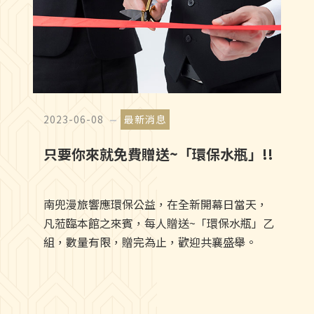
葉澤山表示，台南已成為國人首選旅遊目的
地，國慶連假各旅遊景點累計逾85萬人次，繼
去(111)年有3家大型集團酒店設立後，今天南
兜漫旅的開幕，為台南旅宿產業增添生力軍，
而台南市府觀旅局長林國華更進一步說明，近
以國慶連假為例，光是國華海安商圈就有16萬
觀光人次，整體住宿率初計高達9成，且根據財
2023-06-08
最新消息
政統計資料，台南市旅宿業整年度產值自107年
只要你來就免費贈送~「環保水瓶」!!
的69億8664萬元，迄今(112)年度光是上半年為
止就已超過71億元，顯示台南整體觀光產能的
陡升向上趨勢，當然也吸引了眾多投資者相繼
南兜漫旅響應環保公益，在全新開幕日當天，
投入，台南市中心鬧區旅宿儼然進入一級戰區
凡蒞臨本館之來賓，每人贈送~「環保水瓶」乙
產業。 進入試營運期的南兜漫旅，位處國華商
組，數量有限，贈完為止，歡迎共襄盛舉。
圈最鄰近的正興街上，擁有商圈購物、人文古
蹟、夜市美食等多樣府城旅遊元素集結的絕佳
位置，台南市府文化局長謝仕淵表示，西市場
大菜市的周邊腹地商圈，是台南積累了好幾個