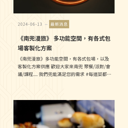
2024-06-13
最新消息
《南兜漫旅》 多功能空間，有各式包
場客製化方案
《南兜漫旅》多功能空間，有各式包場，以及
客製化方案供應 歡迎大家來南兜 聚餐/派對/會
議/課程.... 我們兜能滿足您的需求 #每道菜都是
主廚最獨特的料理 #台南餐會 #南來兜吧 #早午
餐 #會議 #聚餐 #茶會 ▫️南兜漫旅：台南市中
西區正興街11號 ▫️場地租借洽詢專線：06-
2253388 / 02-23882808