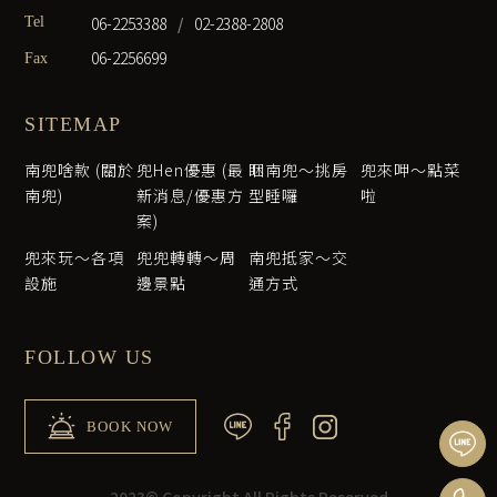
06-2253388
/
02-2388-2808
Tel
06-2256699
Fax
SITEMAP
南兜啥款 (關於
兜Hen優惠 (最
睏南兜～挑房
兜來呷～點菜
南兜)
新消息/優惠方
型睡囉
啦
案)
兜來玩～各項
兜兜轉轉～周
南兜抵家～交
設施
邊景點
通方式
FOLLOW US
BOOK NOW