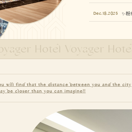
﹝﹝
Jul.07.2025
【環
Sep.20.2024
ager Hotel Voyager Hotel V
兜．
Jul.10.2024
案
台南
Jul.09.2024
台南
ou will find that the distance between you and the city
《南
Jun.13.2024
ay be closer than you can imagine!!
化方
《南
May.14.2024
南兜
May.13.2024