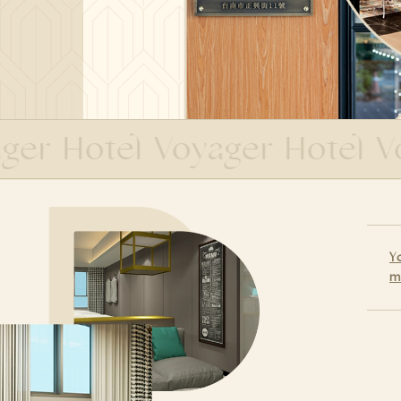
r Hotel Voyager Hotel Voy
Y
m