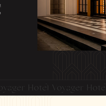
然
為
ager Hotel Voyager Hotel V