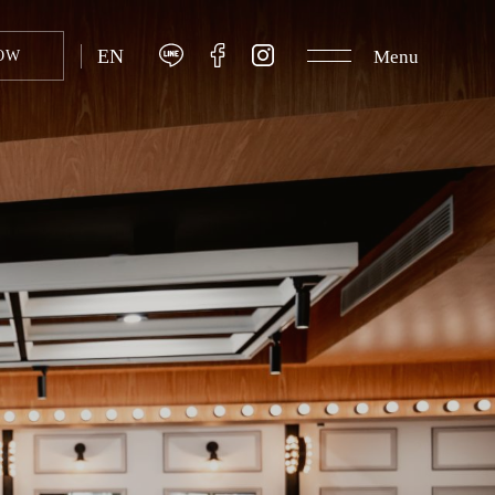
EN
Menu
OW