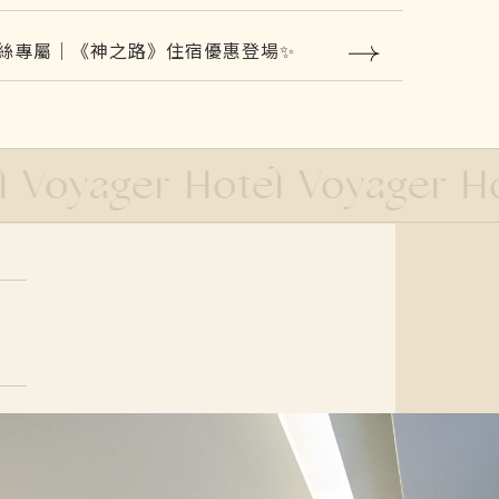
三天兩夜﹞﹞，南兜一下！
保盡份力。減塑我兜行 】
oyager Hotel Voyager Hote
蘊百味 –必比登美食『博仁堂藥膳』專
高商觀光科攜手南兜漫旅飯店 共同打造
400年聯名企劃
兜漫旅》 多功能空間，有各式包場客製
案
兜。南來兜吧》新開張
漫旅，為【國民旅遊卡特約商店】