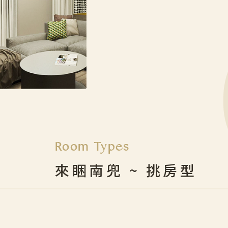
Room Types
Voyager
來睏南兜 ~ 挑房型
Hot