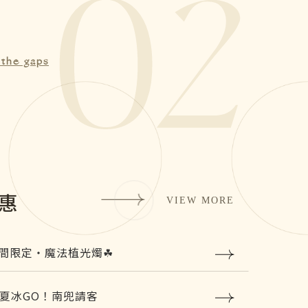
02
旅館推薦南兜漫旅 超值優惠絕美住宿體
升級！
 the gaps
/12南兜漫旅全新盛大開幕，地方機關主
各方相關旅遊產業協會巨擘蒞臨剪綵!!
你來就免費贈送~「環保水瓶」!!
愛情的模樣｜情人節住房專案
s
優惠
VIEW MORE
間限定・魔法植光燭☘
金夏冰GO！南兜請客
絲專屬｜《神之路》住宿優惠登場✨