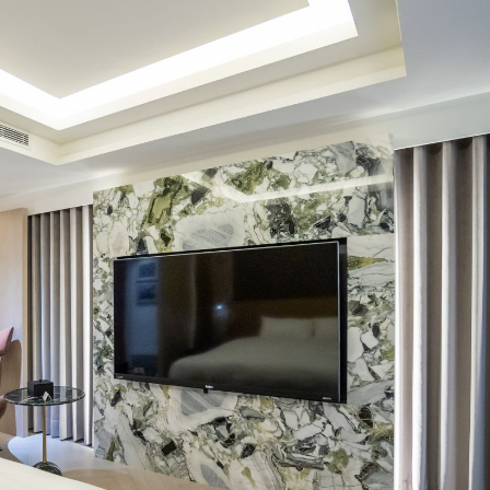
打電話才有的破盤優惠價
漫旅《南來兜吧》餐廳，包廳聚會/宴
各式場租都能滿足~!!
B1《南來兜吧》餐廳，包廳聚會/宴
場租熱烈訂購中
《紅球計劃》 南兜住房優惠活動
尚玩家。住房優惠折扣方案】，火熱發
~!!
波【南兜拍照打卡拿好禮。週週抽
，得主公佈啦~!!
尚玩家》~來南兜漫旅進行錄製，節目
還有抽獎活動喔