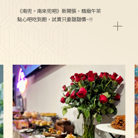
《南兜。南來兜吧》新開張，精緻午茶
點心吧吃到飽，試賣只要甜甜價~!!