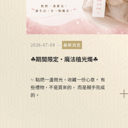
2026-07-09
最新消息
☘期間限定・魔法植光燭☘
✨ 點燃一盞微光，收藏一份心意。 有
些禮物，不是買來的， 而是親手完成
的。