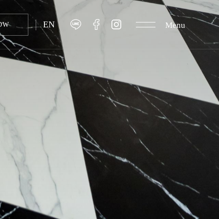
EN
Menu
OW