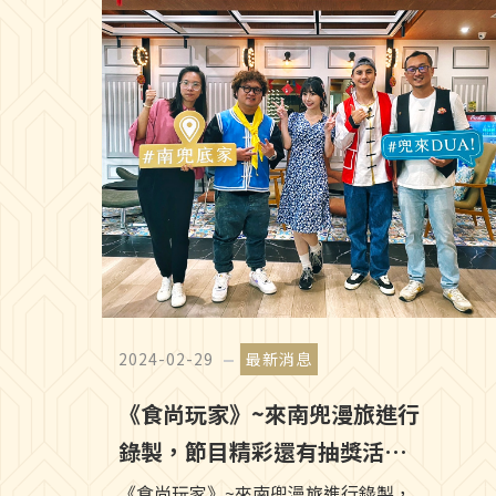
2024-02-29
最新消息
《食尚玩家》~來南兜漫旅進行
錄製，節目精彩還有抽獎活動
喔
《食尚玩家》~來南兜漫旅進行錄製，