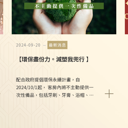
2024-09-20
最新消息
【環保盡份力。減塑我兜行 】
配合政府提倡環保永續計畫，自
2024/10/1起， 客房內將不主動提供一
次性備品，包括牙刷、牙膏、浴帽、化
妝棉、刮鬍刀與刮膏、棉花棒、梳子
等。