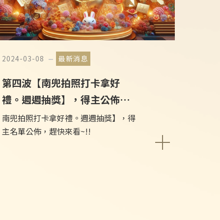
2024-03-08
最新消息
第四波【南兜拍照打卡拿好
禮。週週抽獎】，得主公佈啦
~!!
南兜拍照打卡拿好禮。週週抽獎】，得
主名單公佈，趕快來看~!!