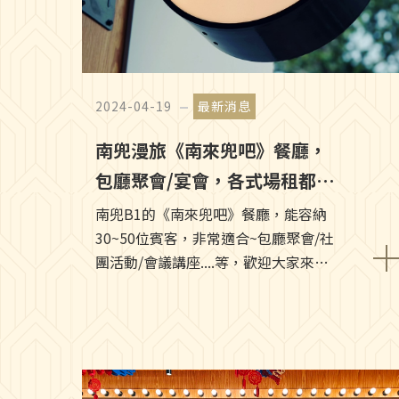
2024-04-19
最新消息
南兜漫旅《南來兜吧》餐廳，
包廳聚會/宴會，各式場租都能
滿足~!!
南兜B1的《南來兜吧》餐廳，能容納
30~50位賓客，非常適合~包廳聚會/社
團活動/會議講座....等，歡迎大家來電
洽詢