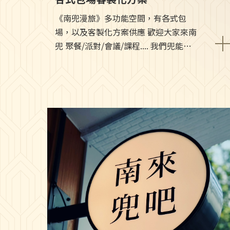
《南兜漫旅》多功能空間，有各式包
場，以及客製化方案供應 歡迎大家來南
兜 聚餐/派對/會議/課程.... 我們兜能滿
足您的需求 #每道菜都是主廚最獨特的
料理 #台南餐會 #南來兜吧 #早午餐 #
會議 #聚餐 #茶會 ▫️南兜漫旅：台南市
中西區正興街11號 ▫️場地租借洽詢專
線：06-2253388 / 02-23882808