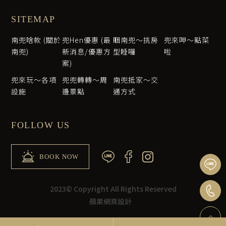
SITEMAP
南兜啥款 (關於
兜Hen優惠 (最
睏南兜～挑房
兜來呷～點菜
南兜)
新消息/優惠方
型睡囉
啦
案)
兜來玩～各項
兜兜轉轉～周
南兜抵家～交
設施
邊景點
通方式
FOLLOW US
BOOK NOW
2023© Copyright All Rights Reserved
蘋果網頁設計