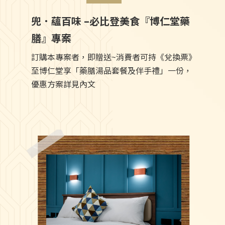
兜．蘊百味 –必比登美食『博仁堂藥
膳』專案
訂購本專案者，即贈送~消費者可持《兌換票》
至博仁堂享「藥膳湯品套餐及伴手禮」一份，
優惠方案詳見內文