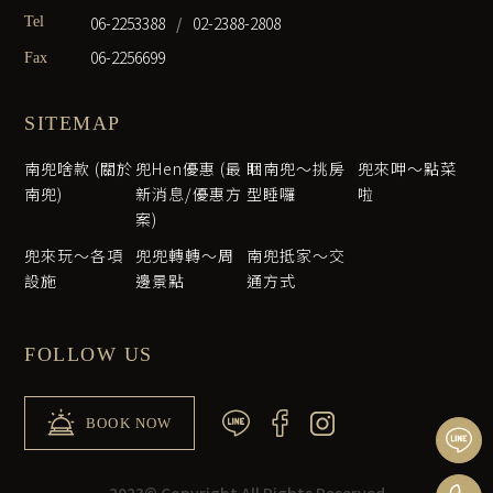
06-2253388
/
02-2388-2808
Tel
06-2256699
Fax
SITEMAP
南兜啥款 (關於
兜Hen優惠 (最
睏南兜～挑房
兜來呷～點菜
南兜)
新消息/優惠方
型睡囉
啦
案)
兜來玩～各項
兜兜轉轉～周
南兜抵家～交
設施
邊景點
通方式
FOLLOW US
BOOK NOW